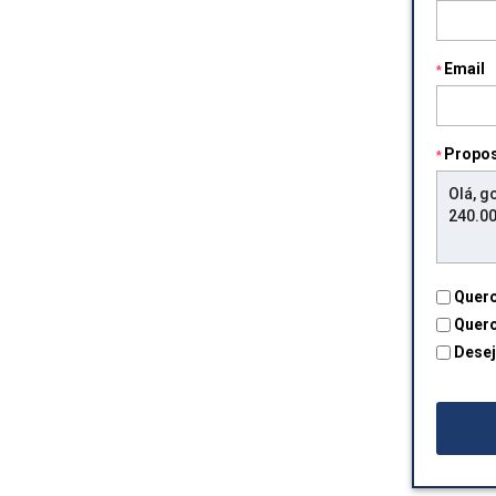
Email
Propo
Quero
Quero