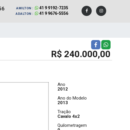
56
41 9 9192-7235
AMILTON :
41 9 9676-5556
ADALTON :
R$ 240.000,00
Ano
2012
Ano do Modelo
2013
Tração
Cavalo 4x2
Quilometragem