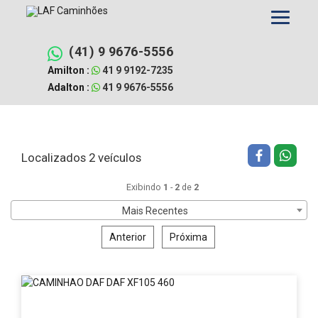
Pular
Filtrar busca
Limpar filtros
para
o
conteúdo
(41) 9 9676-5556
Amilton :
41 9 9192-7235
Adalton :
41 9 9676-5556
Localizados 2 veículos
Exibindo
1
-
2
de
2
Mais Recentes
Anterior
Próxima