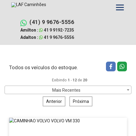
Pular
Filtrar busca
Limpar filtros
para
o
conteúdo
(41) 9 9676-5556
Amilton :
41 9 9192-7235
Adalton :
41 9 9676-5556
Todos os veículos do estoque.
Exibindo
1
-
12
de
20
Mais Recentes
Anterior
Próxima