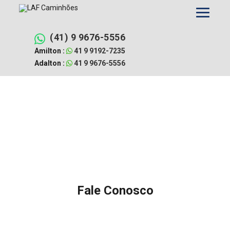
Pular
para
o
conteúdo
(41) 9 9676-5556
Amilton :
41 9 9192-7235
Adalton :
41 9 9676-5556
Fale Conosco