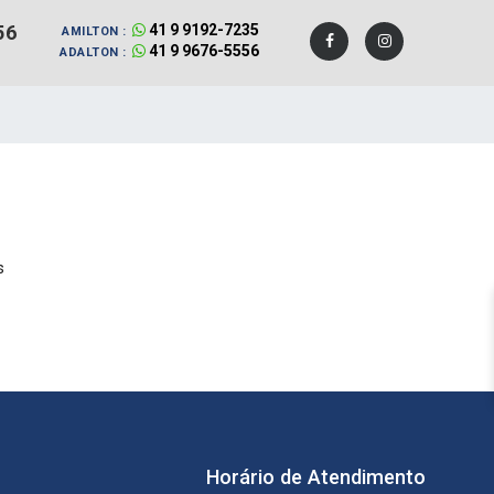
56
41 9 9192-7235
AMILTON :
41 9 9676-5556
ADALTON :
Horário de Atendimento