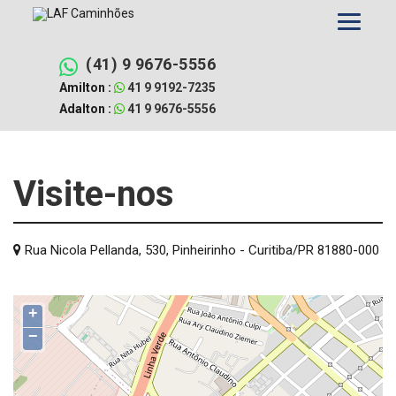
Pular
para
o
conteúdo
(41) 9 9676-5556
Amilton :
41 9 9192-7235
Adalton :
41 9 9676-5556
Visite-nos
Rua Nicola Pellanda, 530, Pinheirinho - Curitiba/PR 81880-000
+
−